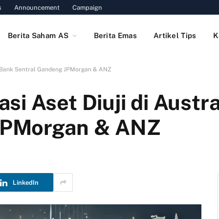
s
Announcement
Campaign
Berita Saham AS
Berita Emas
Artikel Tips
K
a, Bank Sentral Gandeng JPMorgan & ANZ
i Aset Diuji di Austra
JPMorgan & ANZ
LinkedIn