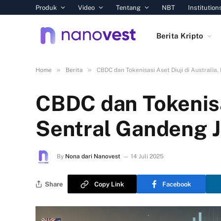
Produk
Video
Tentang
NBT
Institution
Berita Kripto
»
»
Home
Berita
CBDC dan Tokenisasi Aset Diuji di Australi
CBDC dan Tokenisas
Sentral Gandeng 
By
Nona dari Nanovest
14 Juli 2025
Share
Copy Link
Facebook