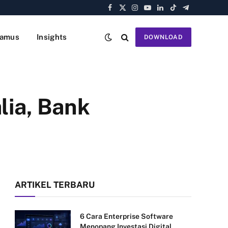
Facebook
X
Instagram
YouTube
LinkedIn
TikTok
Telegram
(Twitter)
amus
Insights
DOWNLOAD
lia, Bank
ARTIKEL TERBARU
6 Cara Enterprise Software
Menopang Investasi Digital