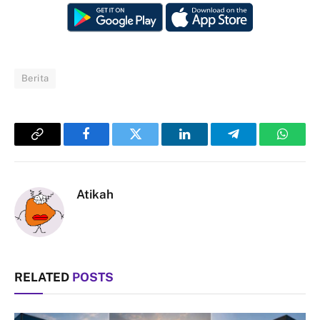
Berita
Copy
Facebook
Twitter
LinkedIn
Telegram
Whats
Link
Atikah
RELATED
POSTS