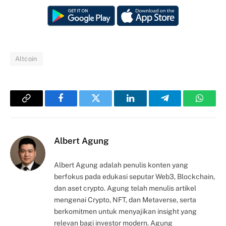
Altcoin
Copy
Facebook
Twitter
LinkedIn
Telegram
Whats
Link
Albert Agung
Albert Agung adalah penulis konten yang
berfokus pada edukasi seputar Web3, Blockchain,
dan aset crypto. Agung telah menulis artikel
mengenai Crypto, NFT, dan Metaverse, serta
berkomitmen untuk menyajikan insight yang
relevan bagi investor modern. Agung