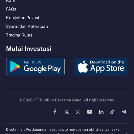
Karir
FAQs
Kebijakan Privasi
Syarat dan Ketentuan
Trading Rules
Mulai Investasi
© 2026 PT Tumbuh Bersama Nano. All right reserved.
Facebook
X
Instagram
YouTube
LinkedIn
TikTok
Tele
(Twitter)
Disclaimer: Perdagangan aset kripto merupakan aktivitas transaksi