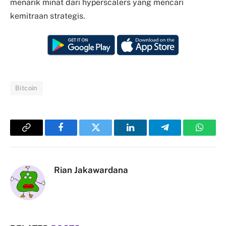
menarik minat dari hyperscalers yang mencari
kemitraan strategis.
Bitcoin
Copy
Facebook
Twitter
LinkedIn
Telegram
Whats
Link
Rian Jakawardana