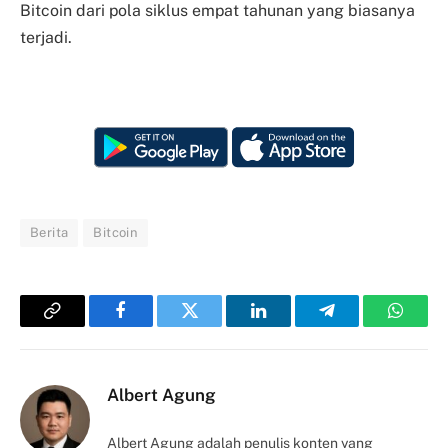
Bitcoin dari pola siklus empat tahunan yang biasanya
terjadi.
Berita
Bitcoin
Copy
Facebook
Twitter
LinkedIn
Telegram
Whats
Link
Albert Agung
Albert Agung adalah penulis konten yang