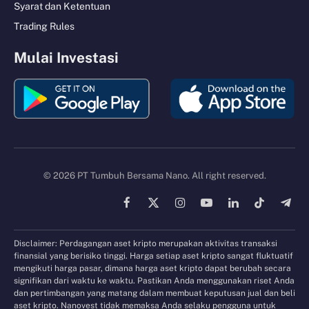
Syarat dan Ketentuan
Trading Rules
Mulai Investasi
© 2026 PT Tumbuh Bersama Nano. All right reserved.
Facebook
X
Instagram
YouTube
LinkedIn
TikTok
Tele
(Twitter)
Disclaimer: Perdagangan aset kripto merupakan aktivitas transaksi
finansial yang berisiko tinggi. Harga setiap aset kripto sangat fluktuatif
mengikuti harga pasar, dimana harga aset kripto dapat berubah secara
signifikan dari waktu ke waktu. Pastikan Anda menggunakan riset Anda
dan pertimbangan yang matang dalam membuat keputusan jual dan beli
aset kripto. Nanovest tidak memaksa Anda selaku pengguna untuk