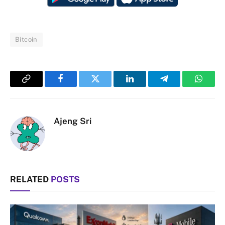
Bitcoin
Copy
Facebook
Twitter
LinkedIn
Telegram
Whats
Link
Ajeng Sri
RELATED
POSTS