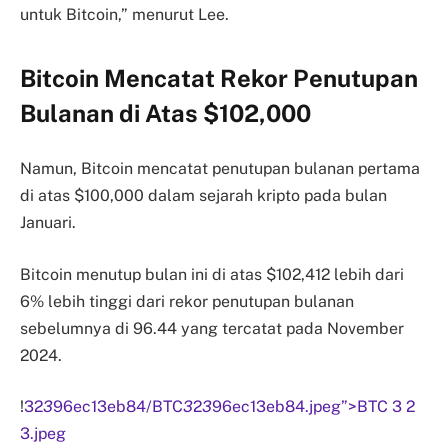
untuk Bitcoin,” menurut Lee.
Bitcoin Mencatat Rekor Penutupan
Bulanan di Atas $102,000
Namun, Bitcoin mencatat penutupan bulanan pertama
di atas $100,000 dalam sejarah kripto pada bulan
Januari.
Bitcoin menutup bulan ini di atas $102,412 lebih dari
6% lebih tinggi dari rekor penutupan bulanan
sebelumnya di 96.44 yang tercatat pada November
2024.
!
32
3
96ec13eb84/BTC
3
2
3
96ec13eb84.jpeg”>BTC 3 2
3.jpeg