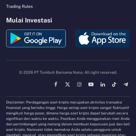
Trading Rules
Mulai Investasi
© 2026 PT Tumbuh Bersama Nano. All right reserved.
Facebook
X
Instagram
YouTube
LinkedIn
TikTok
Tele
(Twitter)
Disclaimer: Perdagangan aset kripto merupakan aktivitas transaksi
finansial yang berisiko tinggi. Harga setiap aset kripto sangat fluktuatif
mengikuti harga pasar, dimana harga aset kripto dapat berubah secara
signifikan dari waktu ke waktu. Pastikan Anda menggunakan riset Anda
dan pertimbangan yang matang dalam membuat keputusan jual dan beli
aset kripto. Nanovest tidak memaksa Anda selaku pengguna untuk
membeli, menjual, atau menjadikan aset kripto sebagai investasi atau