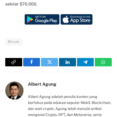
sekitar $70.000.
Bitcoin
Copy
Facebook
Twitter
LinkedIn
Telegram
Whats
Link
Albert Agung
Albert Agung adalah penulis konten yang
berfokus pada edukasi seputar Web3, Blockchain,
dan aset crypto. Agung telah menulis artikel
mengenai Crypto, NFT, dan Metaverse, serta