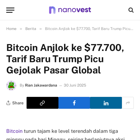
»
»
Home
Berita
Bitcoin Anjlok ke $77.700, Tarif Baru Trump Picu Gejolak Pasar Global
Bitcoin Anjlok ke $77.700,
Tarif Baru Trump Picu
Gejolak Pasar Global
By
Rian Jakawardana
30 Juni 2025
Share
Bitcoin
turun tajam ke level terendah dalam tiga
minggu pada hari Minggu, seiring berlanjutnya aksi