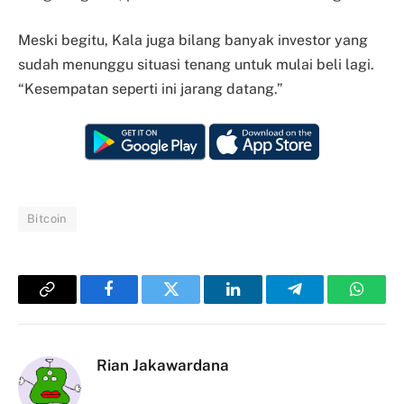
Meski begitu, Kala juga bilang banyak investor yang
sudah menunggu situasi tenang untuk mulai beli lagi.
“Kesempatan seperti ini jarang datang.”
Bitcoin
Copy
Facebook
Twitter
LinkedIn
Telegram
Whats
Link
Rian Jakawardana