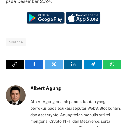
pada Desember 2024.
binance
Copy
Facebook
Twitter
LinkedIn
Telegram
Whats
Link
Albert Agung
Albert Agung adalah penulis konten yang
berfokus pada edukasi seputar Web3, Blockchain,
dan aset crypto. Agung telah menulis artikel
mengenai Crypto, NFT, dan Metaverse, serta