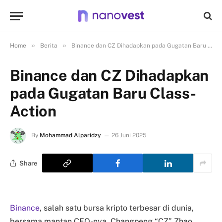
»
»
Home
Berita
Binance dan CZ Dihadapkan pada Gugatan Baru Class-Action
Binance dan CZ Dihadapkan
pada Gugatan Baru Class-
Action
By
Mohammad Alparidzy
26 Juni 2025
Share
Binance
, salah satu bursa kripto terbesar di dunia,
bersama mantan CEO-nya, Changpeng “CZ” Zhao,