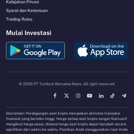
Kebijakan Privasi
Syarat dan Ketentuan
Trading Rules
Mulai Investasi
© 2026 PT Tumbuh Bersama Nano. All right reserved.
Facebook
X
Instagram
YouTube
LinkedIn
TikTok
Tele
(Twitter)
Disclaimer: Perdagangan aset kripto merupakan aktivitas transaksi
finansial yang berisiko tinggi. Harga setiap aset kripto sangat fluktuatif
mengikuti harga pasar, dimana harga aset kripto dapat berubah secara
signifikan dari waktu ke waktu. Pastikan Anda menggunakan riset Anda