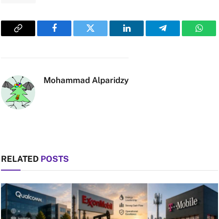
Copy
Facebook
Twitter
LinkedIn
Telegram
What
Link
Mohammad Alparidzy
RELATED
POSTS