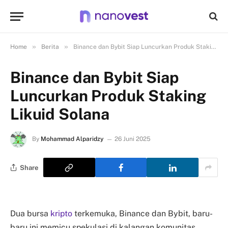
»
»
Home
Berita
Binance dan Bybit Siap Luncurkan Produk Staking Likuid Solana
Binance dan Bybit Siap
Luncurkan Produk Staking
Likuid Solana
By
Mohammad Alparidzy
26 Juni 2025
Share
Dua bursa
kripto
terkemuka, Binance dan Bybit, baru-
baru ini memicu spekulasi di kalangan komunitas