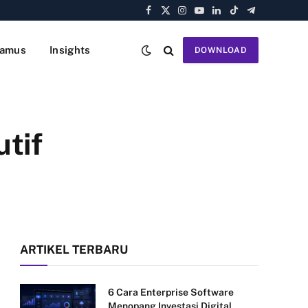
Facebook
X
Instagram
YouTube
LinkedIn
TikTok
Telegram
(Twitter)
amus
Insights
DOWNLOAD
tif
ARTIKEL TERBARU
6 Cara Enterprise Software
Menopang Investasi Digital