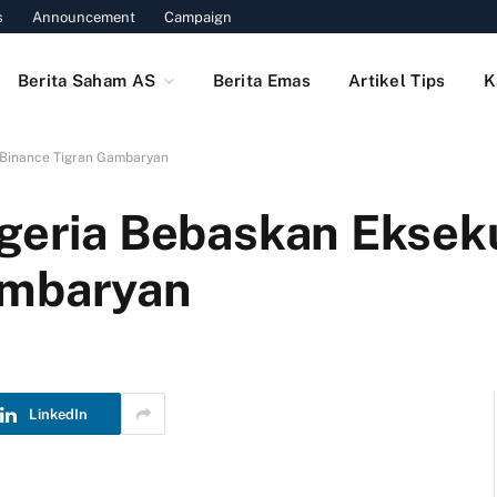
s
Announcement
Campaign
Berita Saham AS
Berita Emas
Artikel Tips
K
f Binance Tigran Gambaryan
igeria Bebaskan Ekseku
ambaryan
LinkedIn