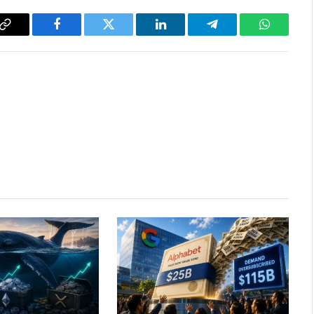
Copy
Facebook
Twitter
LinkedIn
Telegram
WhatsAp
Link