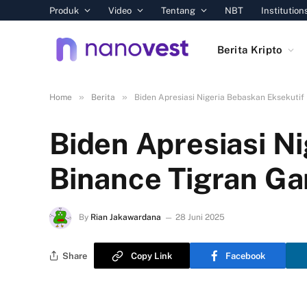
Produk
Video
Tentang
NBT
Institution
Berita Kripto
»
»
Home
Berita
Biden Apresiasi Nigeria Bebaskan Eksekuti
Biden Apresiasi N
Binance Tigran G
By
Rian Jakawardana
28 Juni 2025
Share
Copy Link
Facebook