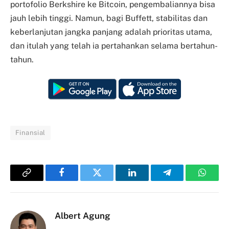
portofolio Berkshire ke Bitcoin, pengembaliannya bisa
jauh lebih tinggi. Namun, bagi Buffett, stabilitas dan
keberlanjutan jangka panjang adalah prioritas utama,
dan itulah yang telah ia pertahankan selama bertahun-
tahun.
Finansial
Copy
Facebook
Twitter
LinkedIn
Telegram
Whats
Link
Albert Agung