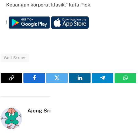
Keuangan korporat klasik,” kata Pick.
!
Wall Street
Copy
Facebook
Twitter
LinkedIn
Telegram
What
Link
Ajeng Sri