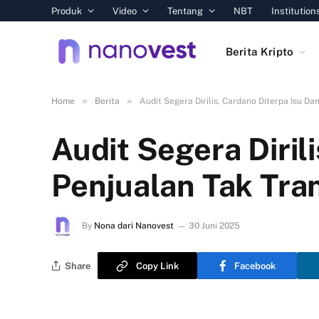
Produk
Video
Tentang
NBT
Institution
Berita Kripto
»
»
Home
Berita
Audit Segera Dirilis, Cardano Diterpa Isu D
Audit Segera Diril
Penjualan Tak Tra
By
Nona dari Nanovest
30 Juni 2025
Share
Copy Link
Facebook