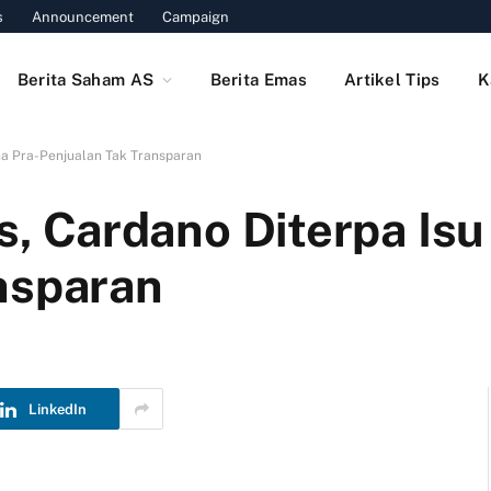
s
Announcement
Campaign
Berita Saham AS
Berita Emas
Artikel Tips
K
ana Pra-Penjualan Tak Transparan
is, Cardano Diterpa Is
nsparan
LinkedIn