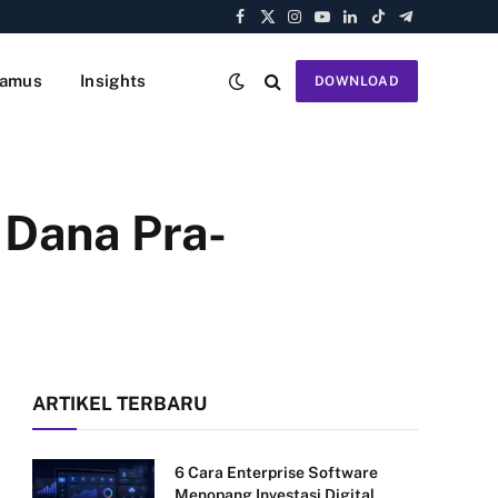
Facebook
X
Instagram
YouTube
LinkedIn
TikTok
Telegram
(Twitter)
amus
Insights
DOWNLOAD
u Dana Pra-
ARTIKEL TERBARU
6 Cara Enterprise Software
Menopang Investasi Digital