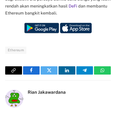
rendah akan meningkatkan hasil
DeFi
dan membantu
Ethereum bangkit kembali.
Ethereum
Copy
Facebook
Twitter
LinkedIn
Telegram
Whats
Link
Rian Jakawardana