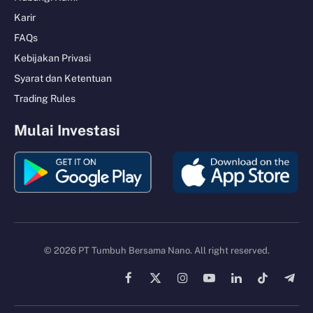
Karir
FAQs
Kebijakan Privasi
Syarat dan Ketentuan
Trading Rules
Mulai Investasi
© 2026 PT Tumbuh Bersama Nano. All right reserved.
Facebook
X
Instagram
YouTube
LinkedIn
TikTok
Tele
(Twitter)