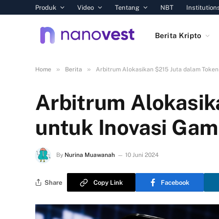
Produk
Video
Tentang
NBT
Institution
Berita Kripto
»
»
Home
Berita
Arbitrum Alokasikan $215 Juta dalam Token
Arbitrum Alokasik
untuk Inovasi Gam
By
Nurina Muawanah
10 Juni 2024
Share
Copy Link
Facebook