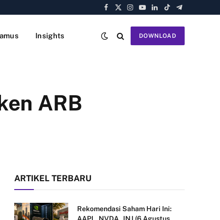
Facebook
X
Instagram
YouTube
LinkedIn
TikTok
Telegram
(Twitter)
amus
Insights
DOWNLOAD
oken ARB
ARTIKEL TERBARU
Rekomendasi Saham Hari Ini:
AAPL, NVDA, JNJ (6 Agustus