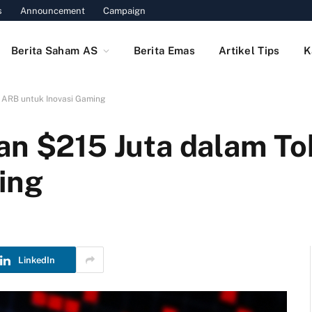
s
Announcement
Campaign
Berita Saham AS
Berita Emas
Artikel Tips
K
 ARB untuk Inovasi Gaming
an $215 Juta dalam T
ing
LinkedIn