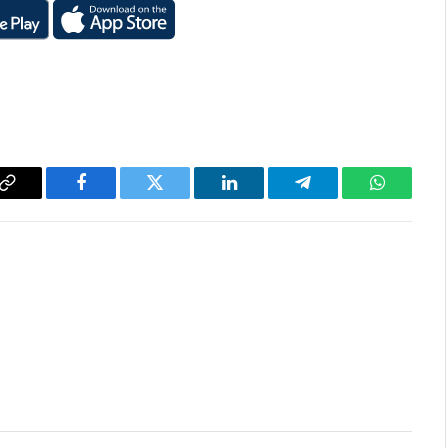
Copy
Facebook
Twitter
LinkedIn
Telegram
WhatsAp
Link