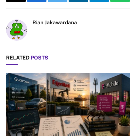
Copy
Facebook
Twitter
LinkedIn
Telegram
Whats
Link
Rian Jakawardana
RELATED
POSTS