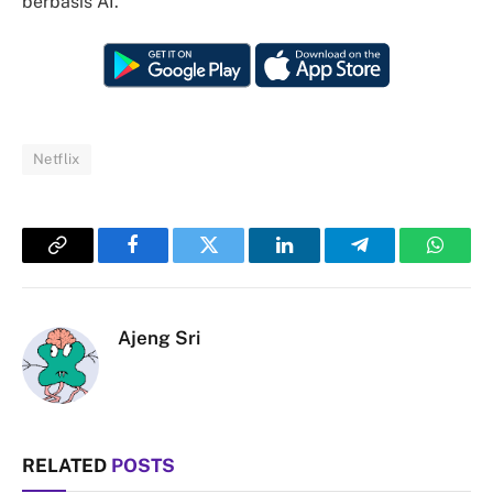
berbasis AI.
Netflix
Copy
Facebook
Twitter
LinkedIn
Telegram
Whats
Link
Ajeng Sri
RELATED
POSTS