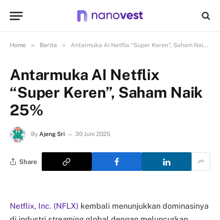
»
»
Home
Berita
Antarmuka AI Netflix “Super Keren”, Saham Naik 25%
Antarmuka AI Netflix
“Super Keren”, Saham Naik
25%
By
Ajeng Sri
30 Juni 2025
Share
Netflix, Inc. (NFLX)
kembali menunjukkan dominasinya
di industri
streaming
global dengan meluncurkan