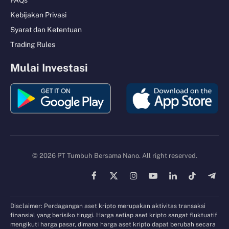
FAQs
Kebijakan Privasi
Syarat dan Ketentuan
Trading Rules
Mulai Investasi
© 2026 PT Tumbuh Bersama Nano. All right reserved.
Facebook
X
Instagram
YouTube
LinkedIn
TikTok
Tele
(Twitter)
Disclaimer: Perdagangan aset kripto merupakan aktivitas transaksi
finansial yang berisiko tinggi. Harga setiap aset kripto sangat fluktuatif
mengikuti harga pasar, dimana harga aset kripto dapat berubah secara