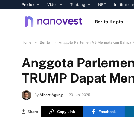
Produk
Video
Tentang
NBT
Institution
Berita Kripto
»
»
Home
Berita
Anggota Parlemen AS Mengatakan Bahwa 
Anggota Parlemen
TRUMP Dapat Mem
By
Albert Agung
29 Juni 2025
Share
Copy Link
Facebook