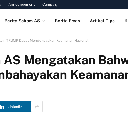
s
Announcement
Campaign
Berita Saham AS
Berita Emas
Artikel Tips
K
Koin TRUMP Dapat Membahayakan Keamanan Nasional
 AS Mengatakan Bahw
bahayakan Keamanan
LinkedIn