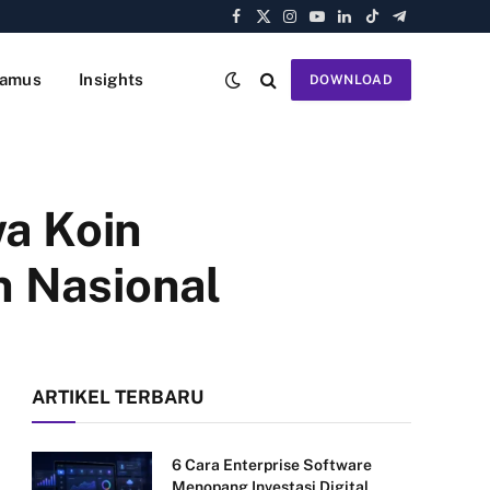
Facebook
X
Instagram
YouTube
LinkedIn
TikTok
Telegram
(Twitter)
amus
Insights
DOWNLOAD
a Koin
 Nasional
ARTIKEL TERBARU
6 Cara Enterprise Software
Menopang Investasi Digital