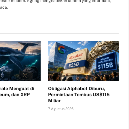
nvestor modern. Agung menghadirkan konten yang informatif,
aca.
ale Menguat di
Obligasi Alphabet Diburu,
reum, dan XRP
Permintaan Tembus US$115
Miliar
7 Agustus 2026