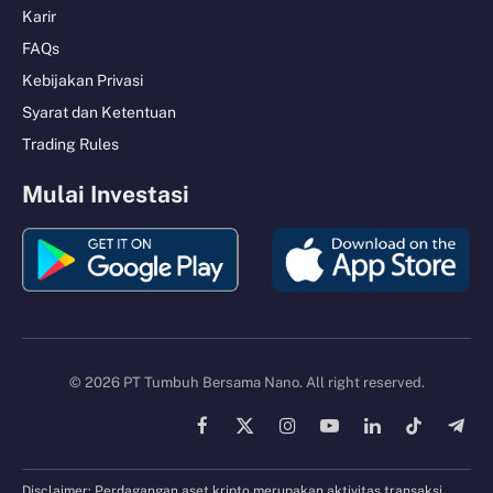
Karir
FAQs
Kebijakan Privasi
Syarat dan Ketentuan
Trading Rules
Mulai Investasi
© 2026 PT Tumbuh Bersama Nano. All right reserved.
Facebook
X
Instagram
YouTube
LinkedIn
TikTok
Tele
(Twitter)
Disclaimer: Perdagangan aset kripto merupakan aktivitas transaksi