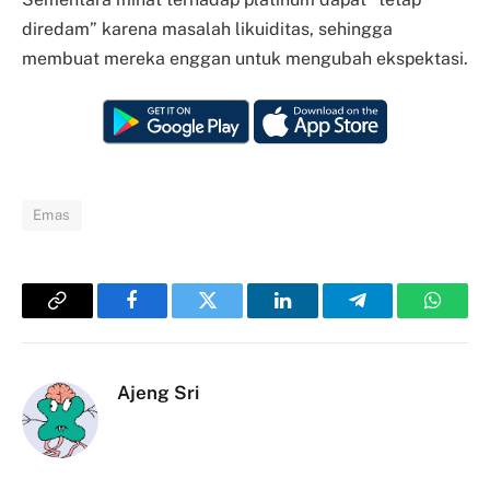
diredam” karena masalah likuiditas, sehingga
membuat mereka enggan untuk mengubah ekspektasi.
Emas
Copy
Facebook
Twitter
LinkedIn
Telegram
Whats
Link
Ajeng Sri