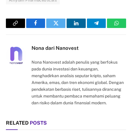
Alnylam Pharmaceuticals
Copy
Facebook
Twitter
LinkedIn
Telegram
Whats
Link
Nona dari Nanovest
Nona Nanovest adalah penulis yang berfokus
pada dunia investasi dan keuangan,
menghadirkan analisis seputar kripto, saham
Amerika, emas, dan tren ekonomi global. Dengan
pendekatan berbasis riset, tulisannya dirancang
untuk membantu pembaca memahami peluang
dan risiko dalam dunia finansial modern.
RELATED
POSTS