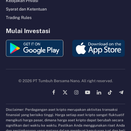
Kebijakan Privasi
Syarat dan Ketentuan
Trading Rules
Mulai Investasi
© 2026 PT Tumbuh Bersama Nano. All right reserved.
Facebook
X
Instagram
YouTube
LinkedIn
TikTok
Tele
(Twitter)
Disclaimer: Perdagangan aset kripto merupakan aktivitas transaksi
finansial yang berisiko tinggi. Harga setiap aset kripto sangat fluktuatif
mengikuti harga pasar, dimana harga aset kripto dapat berubah secara
signifikan dari waktu ke waktu. Pastikan Anda menggunakan riset Anda
dan pertimbangan yang matang dalam membuat keputusan jual dan beli