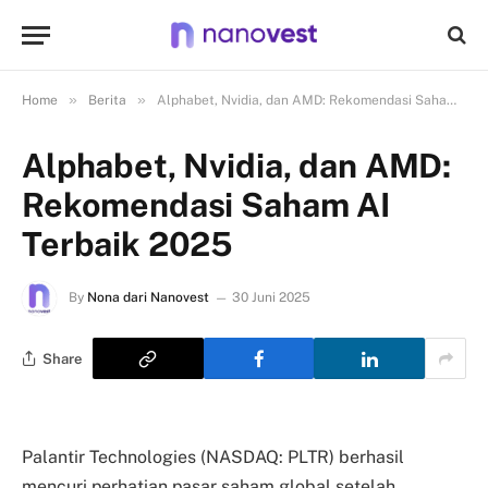
»
»
Home
Berita
Alphabet, Nvidia, dan AMD: Rekomendasi Saham AI Terbaik 2025
Alphabet, Nvidia, dan AMD:
Rekomendasi Saham AI
Terbaik 2025
By
Nona dari Nanovest
30 Juni 2025
Share
Palantir Technologies (NASDAQ: PLTR) berhasil
mencuri perhatian pasar saham global setelah