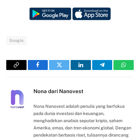
Google
Copy
Facebook
Twitter
LinkedIn
Telegram
Whats
Link
Nona dari Nanovest
Nona Nanovest adalah penulis yang berfokus
pada dunia investasi dan keuangan,
menghadirkan analisis seputar kripto, saham
Amerika, emas, dan tren ekonomi global. Dengan
pendekatan berbasis riset, tulisannya dirancang