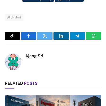
Alphabet
Copy
Facebook
Twitter
LinkedIn
Telegram
Whats
Link
Ajeng Sri
RELATED
POSTS