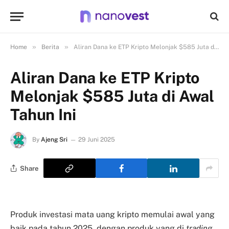
»
»
Home
Berita
Aliran Dana ke ETP Kripto Melonjak $585 Juta di Awal Tahun Ini
Aliran Dana ke ETP Kripto
Melonjak $585 Juta di Awal
Tahun Ini
By
Ajeng Sri
29 Juni 2025
Share
Produk investasi mata uang kripto memulai awal yang
baik pada tahun 2025, dengan produk yang di
trading