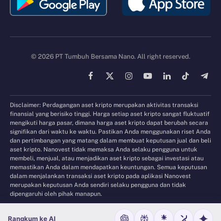
© 2026 PT Tumbuh Bersama Nano. All right reserved.
Facebook
X
Instagram
YouTube
LinkedIn
TikTok
Tele
(Twitter)
Disclaimer: Perdagangan aset kripto merupakan aktivitas transaksi
finansial yang berisiko tinggi. Harga setiap aset kripto sangat fluktuatif
mengikuti harga pasar, dimana harga aset kripto dapat berubah secara
signifikan dari waktu ke waktu. Pastikan Anda menggunakan riset Anda
dan pertimbangan yang matang dalam membuat keputusan jual dan beli
aset kripto. Nanovest tidak memaksa Anda selaku pengguna untuk
membeli, menjual, atau menjadikan aset kripto sebagai investasi atau
memastikan Anda dalam mendapatkan keuntungan. Semua keputusan
dalam menjalankan transaksi aset kripto pada aplikasi Nanovest
merupakan keputusan Anda sendiri selaku pengguna dan tidak
dipengaruhi oleh pihak manapun.
Rangkum ke AI