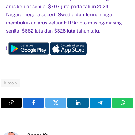
arus keluar senilai $707 juta pada tahun 2024.
Negara-negara seperti Swedia dan Jerman juga
membukukan arus keluar ETP kripto masing-masing
senilai $682 juta dan $328 juta tahun lalu.
!
Bitcoin
Copy
Facebook
Twitter
LinkedIn
Telegram
What
Link
Ajeng Sri