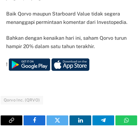
Baik Qorvo maupun Starboard Value tidak segera
menanggapi permintaan komentar dari Investopedia.
Bahkan dengan kenaikan hari ini, saham Qorvo turun
hampir 20% dalam satu tahun terakhir.
!
Qorvo Inc. (QRVO)
Copy
Facebook
Twitter
LinkedIn
Telegram
What
Link