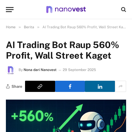
»
»
Home
Berita
AI Trading Bot Raup 560% Profit, Wall Street Kaget
AI Trading Bot Raup 560%
Profit, Wall Street Kaget
By
Nona dari Nanovest
29 September 2025
Share