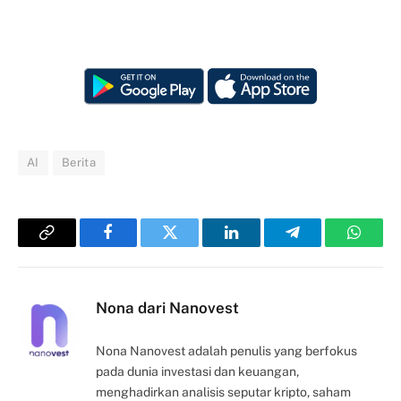
AI
Berita
Copy
Facebook
Twitter
LinkedIn
Telegram
Whats
Link
Nona dari Nanovest
Nona Nanovest adalah penulis yang berfokus
pada dunia investasi dan keuangan,
menghadirkan analisis seputar kripto, saham