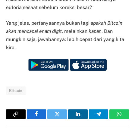
euforia sesaat sebelum koreksi besar?
Yang jelas, pertanyaannya bukan lagi
apakah Bitcoin
akan mencapai enam digit
, melainkan
kapan
. Dan
mungkin saja, jawabannya: lebih cepat dari yang kita
kira.
Bitcoin
Copy
Facebook
Twitter
LinkedIn
Telegram
Whats
Link