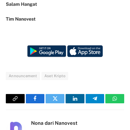
Salam Hangat
Tim Nanovest
Announcement
Aset Kripto
Copy
Facebook
Twitter
LinkedIn
Telegram
Whats
Link
Nona dari Nanovest