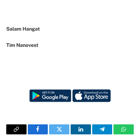
Salam Hangat
Tim Nanovest
Copy
Facebook
Twitter
LinkedIn
Telegram
Whats