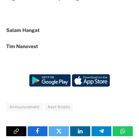
Salam Hangat
Tim Nanovest
Announcement
Aset Kripto
Copy
Facebook
Twitter
LinkedIn
Telegram
Whats