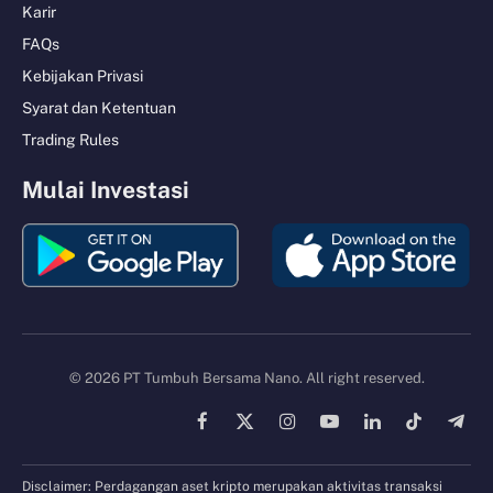
Karir
FAQs
Kebijakan Privasi
Syarat dan Ketentuan
Trading Rules
Mulai Investasi
© 2026 PT Tumbuh Bersama Nano. All right reserved.
Facebook
X
Instagram
YouTube
LinkedIn
TikTok
Tele
(Twitter)
Disclaimer: Perdagangan aset kripto merupakan aktivitas transaksi