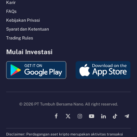
Karir
FAQs
Kebijakan Privasi
Syarat dan Ketentuan
Trading Rules
Mulai Investasi
© 2026 PT Tumbuh Bersama Nano. All right reserved.
Facebook
X
Instagram
YouTube
LinkedIn
TikTok
Tele
(Twitter)
Disclaimer: Perdagangan aset kripto merupakan aktivitas transaksi