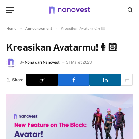
»
»
Home
Announcement
Kreasikan Avatarmu!👩🏻
Kreasikan Avatarmu!👩🏻
By
Nona dari Nanovest
31 Maret 2023
Share