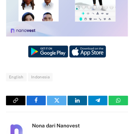
English
Indonesia
Copy
Facebook
Twitter
LinkedIn
Telegram
Whats
Link
Nona dari Nanovest