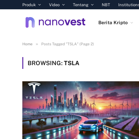
Produk
Video
Tentang
NBT
Institution
Berita Kripto
»
Home
Posts Tagged "TSLA" (Page 2)
BROWSING:
TSLA