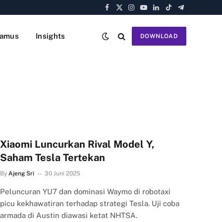
Facebook
X
Instagram
YouTube
LinkedIn
TikTok
Telegram
(Twitter)
amus
Insights
DOWNLOAD
Xiaomi Luncurkan Rival Model Y,
Saham Tesla Tertekan
By
Ajeng Sri
30 Juni 2025
Peluncuran YU7 dan dominasi Waymo di robotaxi
picu kekhawatiran terhadap strategi Tesla. Uji coba
armada di Austin diawasi ketat NHTSA.