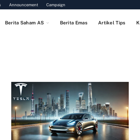
s
Announcement
Campaign
Berita Saham AS
Berita Emas
Artikel Tips
K