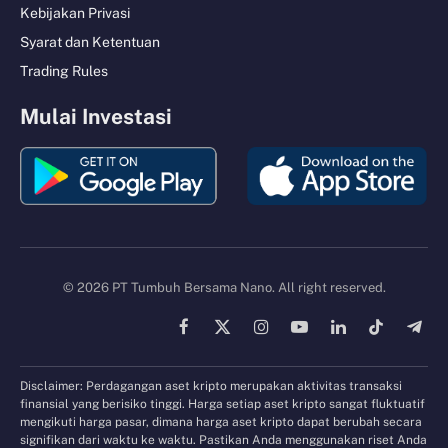
Kebijakan Privasi
Syarat dan Ketentuan
Trading Rules
Mulai Investasi
© 2026 PT Tumbuh Bersama Nano. All right reserved.
Facebook
X
Instagram
YouTube
LinkedIn
TikTok
Tele
(Twitter)
Disclaimer: Perdagangan aset kripto merupakan aktivitas transaksi
finansial yang berisiko tinggi. Harga setiap aset kripto sangat fluktuatif
mengikuti harga pasar, dimana harga aset kripto dapat berubah secara
signifikan dari waktu ke waktu. Pastikan Anda menggunakan riset Anda