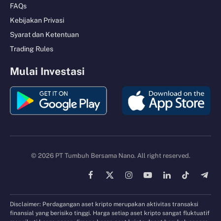
FAQs
Kebijakan Privasi
Syarat dan Ketentuan
Trading Rules
Mulai Investasi
© 2026 PT Tumbuh Bersama Nano. All right reserved.
Facebook
X
Instagram
YouTube
LinkedIn
TikTok
Tele
(Twitter)
Disclaimer: Perdagangan aset kripto merupakan aktivitas transaksi
finansial yang berisiko tinggi. Harga setiap aset kripto sangat fluktuatif