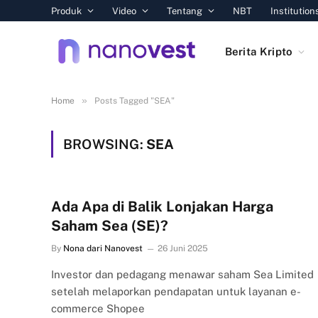
Produk
Video
Tentang
NBT
Institution
Berita Kripto
»
Home
Posts Tagged "SEA"
BROWSING:
SEA
Ada Apa di Balik Lonjakan Harga
Saham Sea (SE)?
By
Nona dari Nanovest
26 Juni 2025
Investor dan pedagang menawar saham Sea Limited
setelah melaporkan pendapatan untuk layanan e-
commerce Shopee