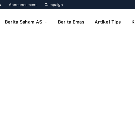
s
Announcement
Campaign
Berita Saham AS
Berita Emas
Artikel Tips
K