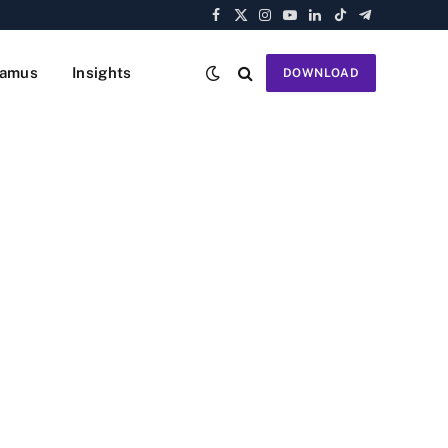
Facebook
X
Instagram
YouTube
LinkedIn
TikTok
Telegram
(Twitter)
amus
Insights
DOWNLOAD