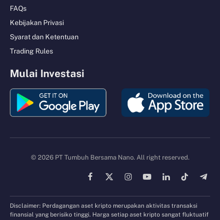
FAQs
Kebijakan Privasi
Syarat dan Ketentuan
Trading Rules
Mulai Investasi
© 2026 PT Tumbuh Bersama Nano. All right reserved.
Facebook
X
Instagram
YouTube
LinkedIn
TikTok
Tele
(Twitter)
Disclaimer: Perdagangan aset kripto merupakan aktivitas transaksi
finansial yang berisiko tinggi. Harga setiap aset kripto sangat fluktuatif