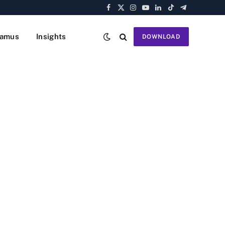
Facebook
X
Instagram
YouTube
LinkedIn
TikTok
Telegram
(Twitter)
amus
Insights
DOWNLOAD