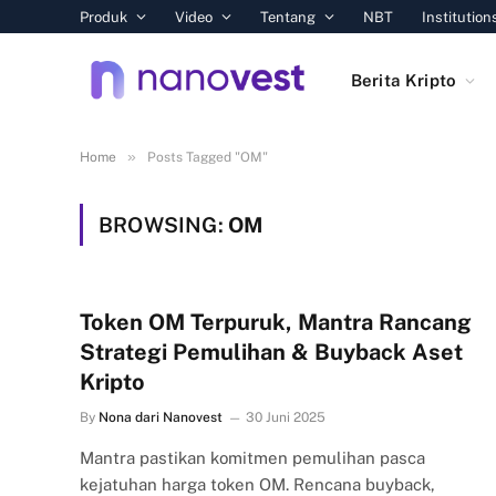
Produk
Video
Tentang
NBT
Institution
Berita Kripto
»
Home
Posts Tagged "OM"
BROWSING:
OM
Token OM Terpuruk, Mantra Rancang
Strategi Pemulihan & Buyback Aset
Kripto
By
Nona dari Nanovest
30 Juni 2025
Mantra pastikan komitmen pemulihan pasca
kejatuhan harga token OM. Rencana buyback,