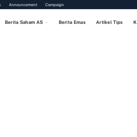
s
Announcement
Campaign
Berita Saham AS
Berita Emas
Artikel Tips
K