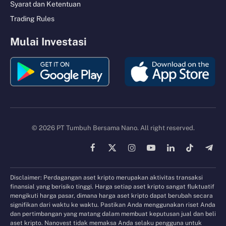
Syarat dan Ketentuan
Trading Rules
Mulai Investasi
© 2026 PT Tumbuh Bersama Nano. All right reserved.
Facebook
X
Instagram
YouTube
LinkedIn
TikTok
Tele
(Twitter)
Disclaimer: Perdagangan aset kripto merupakan aktivitas transaksi
finansial yang berisiko tinggi. Harga setiap aset kripto sangat fluktuatif
mengikuti harga pasar, dimana harga aset kripto dapat berubah secara
signifikan dari waktu ke waktu. Pastikan Anda menggunakan riset Anda
dan pertimbangan yang matang dalam membuat keputusan jual dan beli
aset kripto. Nanovest tidak memaksa Anda selaku pengguna untuk