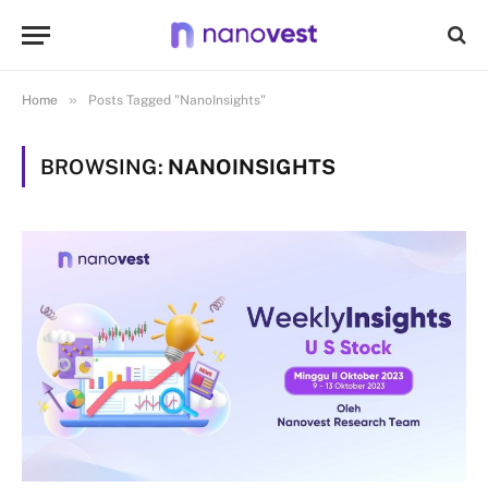
»
Home
Posts Tagged "NanoInsights"
BROWSING:
NANOINSIGHTS