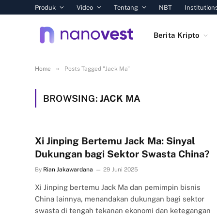
Produk
Video
Tentang
NBT
Institution
Berita Kripto
»
Home
Posts Tagged "Jack Ma"
BROWSING:
JACK MA
Xi Jinping Bertemu Jack Ma: Sinyal
Dukungan bagi Sektor Swasta China?
By
Rian Jakawardana
29 Juni 2025
Xi Jinping bertemu Jack Ma dan pemimpin bisnis
China lainnya, menandakan dukungan bagi sektor
swasta di tengah tekanan ekonomi dan ketegangan