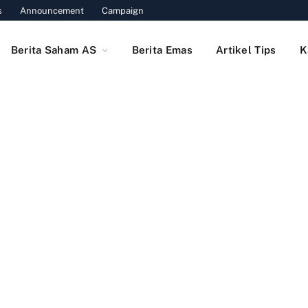
s
Announcement
Campaign
Berita Saham AS
Berita Emas
Artikel Tips
K