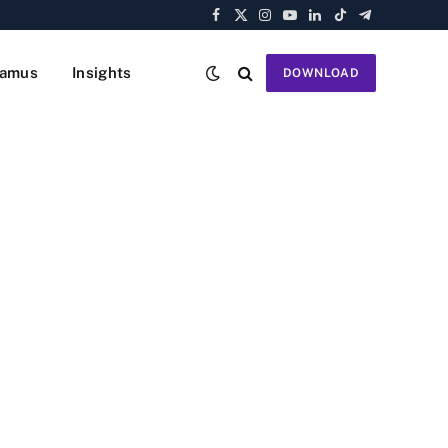
Facebook
X
Instagram
YouTube
LinkedIn
TikTok
Telegram
(Twitter)
amus
Insights
DOWNLOAD