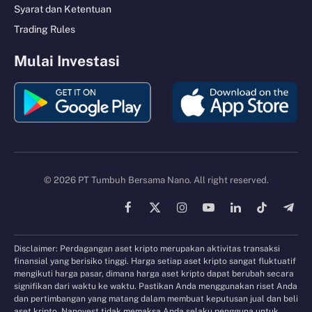
Syarat dan Ketentuan
Trading Rules
Mulai Investasi
© 2026 PT Tumbuh Bersama Nano. All right reserved.
Facebook
X
Instagram
YouTube
LinkedIn
TikTok
Tele
(Twitter)
Disclaimer: Perdagangan aset kripto merupakan aktivitas transaksi
finansial yang berisiko tinggi. Harga setiap aset kripto sangat fluktuatif
mengikuti harga pasar, dimana harga aset kripto dapat berubah secara
signifikan dari waktu ke waktu. Pastikan Anda menggunakan riset Anda
dan pertimbangan yang matang dalam membuat keputusan jual dan beli
aset kripto. Nanovest tidak memaksa Anda selaku pengguna untuk