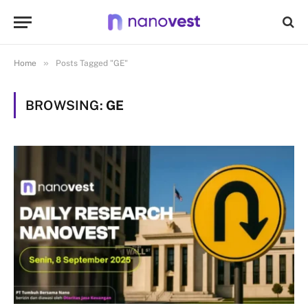
»
Home
Posts Tagged "GE"
BROWSING:
GE