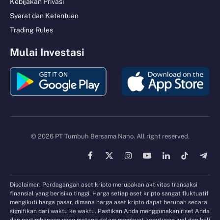
Kebijakan Privasi
Syarat dan Ketentuan
Trading Rules
Mulai Investasi
© 2026 PT Tumbuh Bersama Nano. All right reserved.
Facebook
X
Instagram
YouTube
LinkedIn
TikTok
Tele
(Twitter)
Disclaimer: Perdagangan aset kripto merupakan aktivitas transaksi
finansial yang berisiko tinggi. Harga setiap aset kripto sangat fluktuatif
mengikuti harga pasar, dimana harga aset kripto dapat berubah secara
signifikan dari waktu ke waktu. Pastikan Anda menggunakan riset Anda