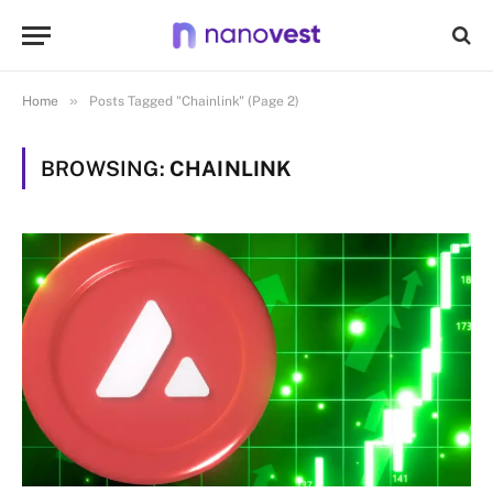
»
Home
Posts Tagged "Chainlink" (Page 2)
BROWSING:
CHAINLINK