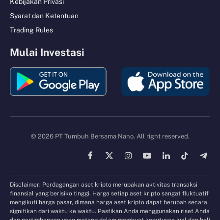
Kebijakan Privasi
Syarat dan Ketentuan
Trading Rules
Mulai Investasi
© 2026 PT Tumbuh Bersama Nano. All right reserved.
Facebook
X
Instagram
YouTube
LinkedIn
TikTok
Tele
(Twitter)
Disclaimer: Perdagangan aset kripto merupakan aktivitas transaksi
finansial yang berisiko tinggi. Harga setiap aset kripto sangat fluktuatif
mengikuti harga pasar, dimana harga aset kripto dapat berubah secara
signifikan dari waktu ke waktu. Pastikan Anda menggunakan riset Anda