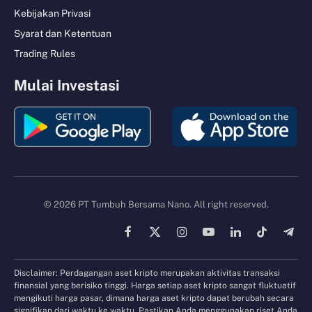
Kebijakan Privasi
Syarat dan Ketentuan
Trading Rules
Mulai Investasi
© 2026 PT Tumbuh Bersama Nano. All right reserved.
Facebook
X
Instagram
YouTube
LinkedIn
TikTok
Tele
(Twitter)
Disclaimer: Perdagangan aset kripto merupakan aktivitas transaksi
finansial yang berisiko tinggi. Harga setiap aset kripto sangat fluktuatif
mengikuti harga pasar, dimana harga aset kripto dapat berubah secara
signifikan dari waktu ke waktu. Pastikan Anda menggunakan riset Anda