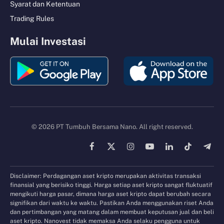
Syarat dan Ketentuan
Trading Rules
Mulai Investasi
© 2026 PT Tumbuh Bersama Nano. All right reserved.
Facebook
X
Instagram
YouTube
LinkedIn
TikTok
Tele
(Twitter)
Disclaimer: Perdagangan aset kripto merupakan aktivitas transaksi
finansial yang berisiko tinggi. Harga setiap aset kripto sangat fluktuatif
mengikuti harga pasar, dimana harga aset kripto dapat berubah secara
signifikan dari waktu ke waktu. Pastikan Anda menggunakan riset Anda
dan pertimbangan yang matang dalam membuat keputusan jual dan beli
aset kripto. Nanovest tidak memaksa Anda selaku pengguna untuk