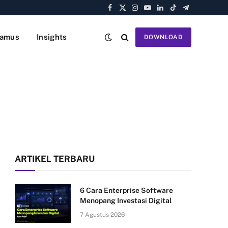
Facebook
X
Instagram
YouTube
LinkedIn
TikTok
Telegram
(Twitter)
amus
Insights
DOWNLOAD
ARTIKEL TERBARU
6 Cara Enterprise Software
Menopang Investasi Digital
7 Agustus 2026