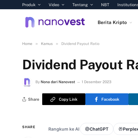
Produk
Video
Tentang
NBT
Institution
Berita Kripto
»
»
Home
Kamus
Dividend Payout Ratio
Dividend Payout R
By
Nona dari Nanovest
1 Desember 2023
Share
Copy Link
Facebook
SHARE
Rangkum ke AI
ChatGPT
Perplex