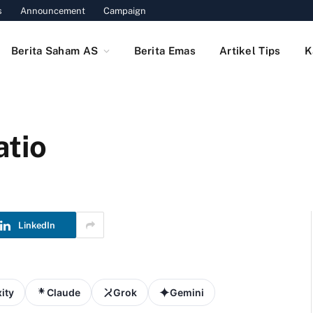
s
Announcement
Campaign
Berita Saham AS
Berita Emas
Artikel Tips
K
atio
LinkedIn
ity
Claude
Grok
Gemini