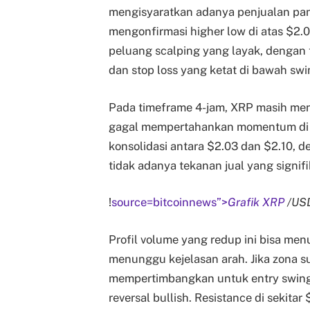
mengisyaratkan adanya penjualan pan
mengonfirmasi higher low di atas $2.0
peluang scalping yang layak, dengan 
dan stop loss yang ketat di bawah swi
Pada timeframe 4-jam, XRP masih men
gagal mempertahankan momentum di at
konsolidasi antara $2.03 dan $2.10,
tidak adanya tekanan jual yang signif
!
source=bitcoinnews”>
Grafik XRP
/USD
Profil volume yang redup ini bisa me
menunggu kejelasan arah. Jika zona s
mempertimbangkan untuk entry swing, 
reversal bullish. Resistance di sekitar