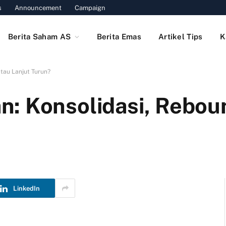
s
Announcement
Campaign
Berita Saham AS
Berita Emas
Artikel Tips
K
tau Lanjut Turun?
: Konsolidasi, Rebou
LinkedIn