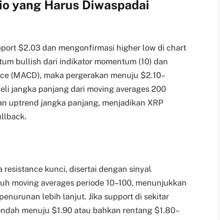
io yang Harus Diwaspadai
pport $2.03 dan mengonfirmasi higher low di chart
tum bullish dari indikator momentum (10) dan
nce (MACD), maka pergerakan menuju $2.10–
eli jangka panjang dari moving averages 200
an uptrend jangka panjang, menjadikan XRP
llback.
esistance kunci, disertai dengan sinyal
uruh moving averages periode 10–100, menunjukkan
enurunan lebih lanjut. Jika support di sekitar
 rendah menuju $1.90 atau bahkan rentang $1.80–