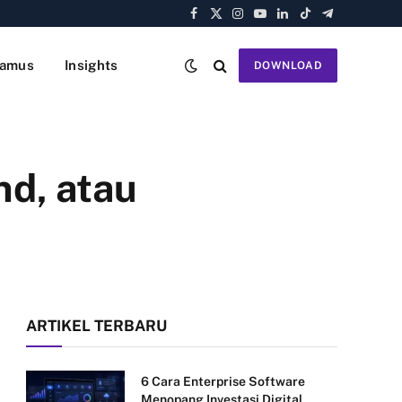
Facebook
X
Instagram
YouTube
LinkedIn
TikTok
Telegram
(Twitter)
amus
Insights
DOWNLOAD
nd, atau
ARTIKEL TERBARU
6 Cara Enterprise Software
Menopang Investasi Digital