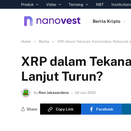
Produk
Video
Tentang
NBT
Institution
Berita Kripto
»
»
Home
Berita
XRP dalam Tekanan: Konsolidasi, Rebound, a
XRP dalam Tekanan
Lanjut Turun?
By
Rian Jakawardana
30 Juni 2025
Share
Copy Link
Facebook