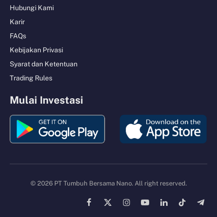
Hubungi Kami
Karir
FAQs
Kebijakan Privasi
Syarat dan Ketentuan
Trading Rules
Mulai Investasi
© 2026 PT Tumbuh Bersama Nano. All right reserved.
Facebook
X
Instagram
YouTube
LinkedIn
TikTok
Tele
(Twitter)