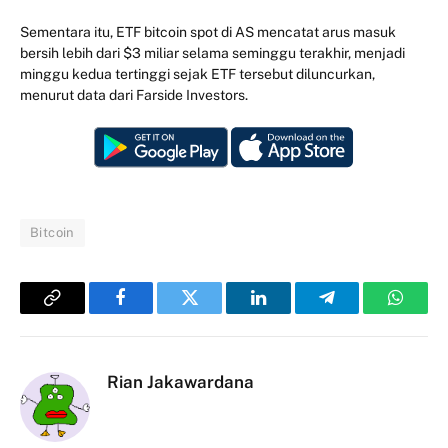
Sementara itu, ETF bitcoin spot di AS mencatat arus masuk
bersih lebih dari $3 miliar selama seminggu terakhir, menjadi
minggu kedua tertinggi sejak ETF tersebut diluncurkan,
menurut data dari Farside Investors.
Bitcoin
Copy
Facebook
Twitter
LinkedIn
Telegram
Whats
Link
Rian Jakawardana