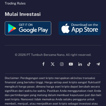
Trading Rules
Mulai Investasi
© 2026 PT Tumbuh Bersama Nano. All right reserved.
Facebook
X
Instagram
YouTube
LinkedIn
TikTok
Tele
(Twitter)
Disclaimer: Perdagangan aset kripto merupakan aktivitas transaksi
finansial yang berisiko tinggi. Harga setiap aset kripto sangat fluktuatif
mengikuti harga pasar, dimana harga aset kripto dapat berubah secara
signifikan dari waktu ke waktu. Pastikan Anda menggunakan riset Anda
dan pertimbangan yang matang dalam membuat keputusan jual dan beli
aset kripto. Nanovest tidak memaksa Anda selaku pengguna untuk
membeli, menjual, atau menjadikan aset kripto sebagai investasi atau