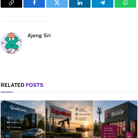
Copy
Facebook
Twitter
LinkedIn
Telegram
What
Link
Ajeng Sri
RELATED
POSTS